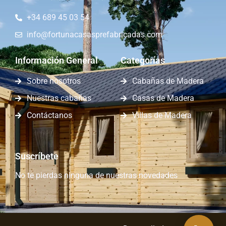
+34 689 45 03 54
info@fortunacasasprefabricadas.com
Información General
Categorías
Sobre nosotros
Cabañas de Madera
Nuestras cabañas
Casas de Madera
Contáctanos
Villas de Madera
Suscríbete
No te pierdas ninguna de nuestras novedades