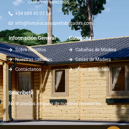
+34 689 45 03 54
info@fortunacasasprefabricadas.com
Información General
Categorías
Sobre nosotros
Cabañas de Madera
Nuestras cabañas
Casas de Madera
Contáctanos
Villas de Madera
Suscríbete
No te pierdas ninguna de nuestras novedades