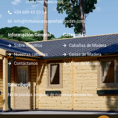
+34 689 45 03 54
info@fortunacasasprefabricadas.com
Información General
Categorías
Sobre nosotros
Cabañas de Madera
Nuestras cabañas
Casas de Madera
Contáctanos
Villas de Madera
Suscríbete
No te pierdas ninguna de nuestras novedades