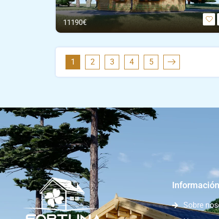
11190€
1
2
3
4
5
Información
Sobre nos