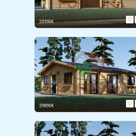
23390€
29890€