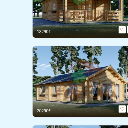
18290€
20290€