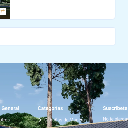
 General
Categorías
Suscríbete
No te pierd
otros
Cabañas de Madera