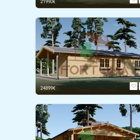
21990€
24899€