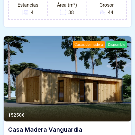
Estancias
Área (m²)
Grosor
4
38
44
Casas de madera
Disponible
15250
€
Casa Madera Vanguardia