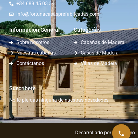
+34 689 45 03 54
info@fortunacasasprefabricadas.com
Información General
Categorías
Sobre nosotros
Cabañas de Madera
Nuestras cabañas
Casas de Madera
Contáctanos
Villas de Madera
Suscríbete
No te pierdas ninguna de nuestras novedades
Desarrollado por
Capa Zero