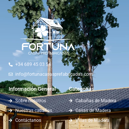
+34 689 45 03 54
info@fortunacasasprefabricadas.com
Información General
Categorías
Sobre nosotros
Cabañas de Madera
Nuestras cabañas
Casas de Madera
Contáctanos
Villas de Madera