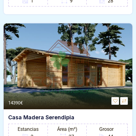
1
9
28
14390€
Casa Madera Serendipia
Estancias
Área (m²)
Grosor