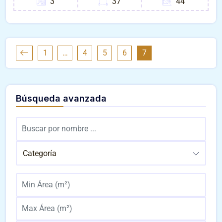
3
37
44
1
…
4
5
6
7
Búsqueda avanzada
Categoría