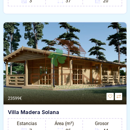
3
37
20
23599€
Villa Madera Solana
Estancias
Área (m²)
Grosor