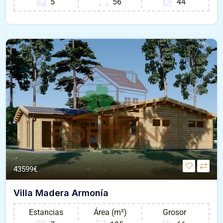
5
56
44
43599€
Villa Madera Armonía
Estancias
Área (m²)
Grosor