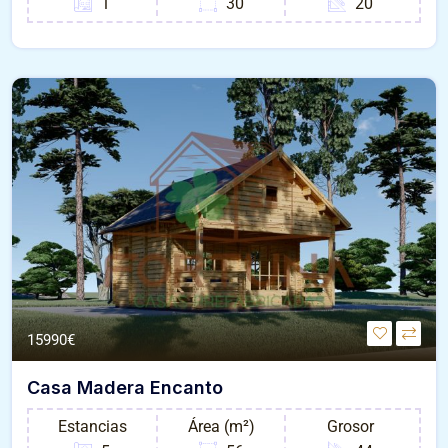
1
30
20
15990€
Casa Madera Encanto
Estancias
Área (m²)
Grosor