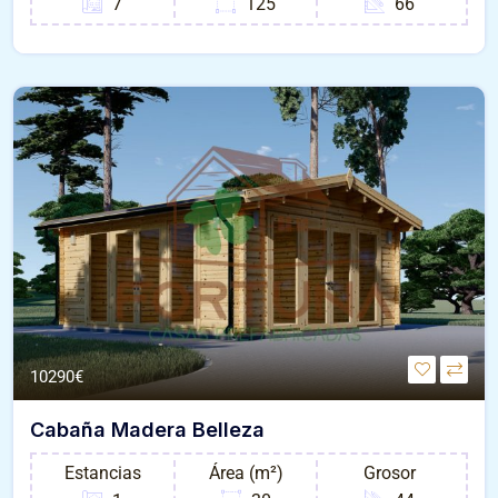
7
125
66
10290€
Cabaña Madera Belleza
Estancias
Área (m²)
Grosor