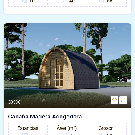
10
140
66
3950€
Cabaña Madera Acogedora
Estancias
Área (m²)
Grosor