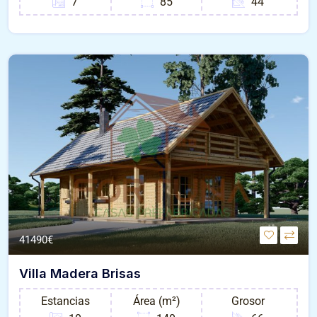
7
85
44
41490€
Villa Madera Brisas
Estancias
Área (m²)
Grosor