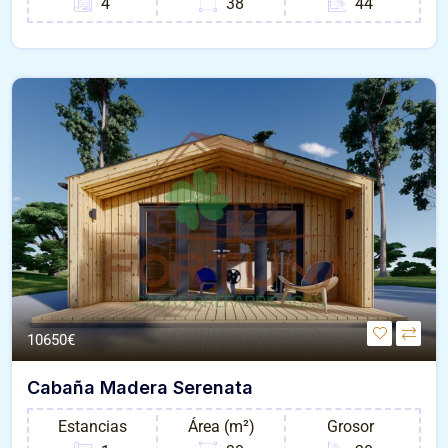
4
38
44
10650€
Cabaña Madera Serenata
Estancias
Área (m²)
Grosor