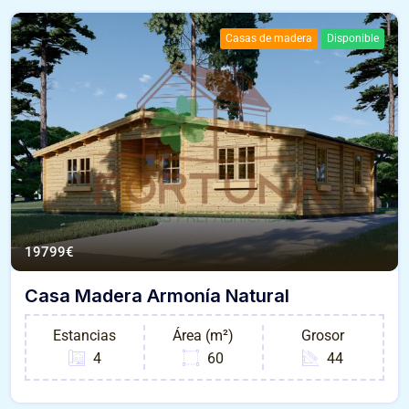
Casas de madera
Disponible
19799
€
Casa Madera Armonía Natural
Estancias
Área (m²)
Grosor
4
60
44