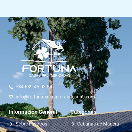
+34 689 45 03 54
info@fortunacasasprefabricadas.com
Información General
Categorías
Sobre nosotros
Cabañas de Madera