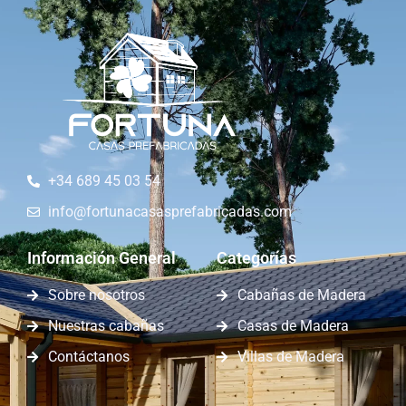
+34 689 45 03 54
info@fortunacasasprefabricadas.com
Información General
Categorías
Sobre nosotros
Cabañas de Madera
Nuestras cabañas
Casas de Madera
Contáctanos
Villas de Madera