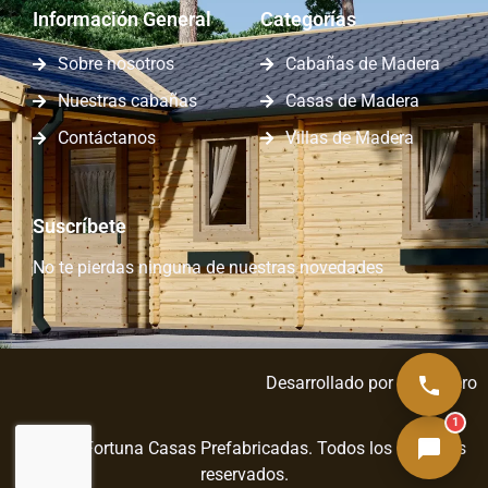
Información General
Categorías
Sobre nosotros
Cabañas de Madera
Nuestras cabañas
Casas de Madera
Contáctanos
Villas de Madera
Suscríbete
No te pierdas ninguna de nuestras novedades
Desarrollado por
Capa Zero
1
© 2026 Fortuna Casas Prefabricadas. Todos los derechos
reservados.