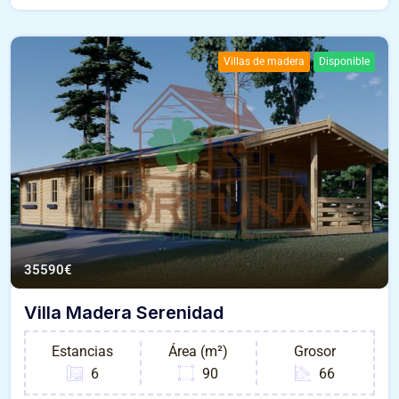
Villas de madera
Disponible
35590
€
Villa Madera Serenidad
Estancias
Área (m²)
Grosor
6
90
66