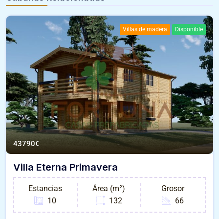
Villas de madera
Disponible
43790
€
Villa Eterna Primavera
Estancias
Área (m²)
Grosor
10
132
66