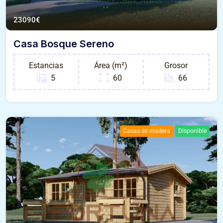
23090
€
Casa Bosque Sereno
Estancias
Área (m²)
Grosor
5
60
66
Casas de madera
Disponible