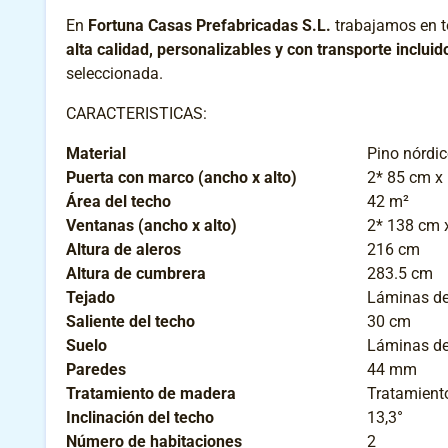
En
Fortuna Casas Prefabricadas S.L.
trabajamos en 
alta calidad, personalizables y con transporte incluid
seleccionada.
CARACTERISTICAS:
Material
Pino nórdic
Puerta con marco (ancho x alto)
2* 85 cm x
Área del techo
42 m²
Ventanas (ancho x alto)
2* 138 cm 
Altura de aleros
216 cm
Altura de cumbrera
283.5 cm
Tejado
Láminas de
Saliente del techo
30 cm
Suelo
Láminas de
Paredes
44 mm
Tratamiento de madera
Tratamient
Inclinación del techo
13,3°
Número de habitaciones
2