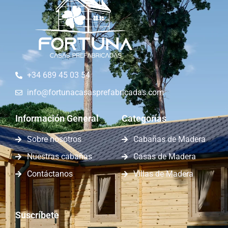
+34 689 45 03 54
info@fortunacasasprefabricadas.com
Información General
Categorías
Sobre nosotros
Cabañas de Madera
Nuestras cabañas
Casas de Madera
Contáctanos
Villas de Madera
Suscríbete