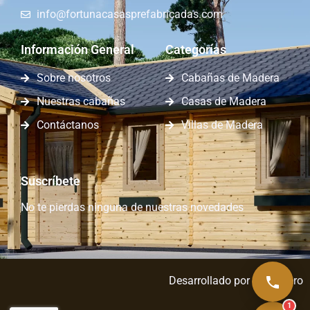
info@fortunacasasprefabricadas.com
Información General
Categorías
Sobre nosotros
Cabañas de Madera
Nuestras cabañas
Casas de Madera
Contáctanos
Villas de Madera
Suscríbete
No te pierdas ninguna de nuestras novedades
Desarrollado por
Capa Zero
1