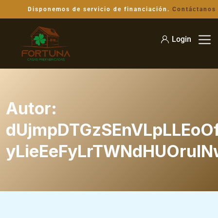
Disponemos de servicio de financiación.
Contáctanos
Login
Autor:
dUjmpDTGzSEnVLpLLEoO
yLieEeFyLrTWNdHUOrulN