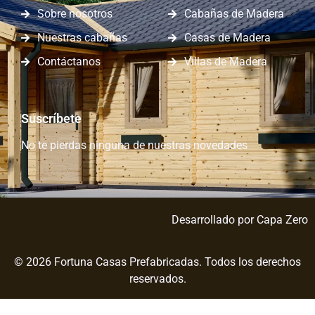
Sobre nosotros
Cabañas de Madera
Nuestras cabañas
Casas de Madera
Contáctanos
Villas de Madera
Suscríbete
No te pierdas ninguna de nuestras novedades
Desarrollado por
Capa Zero
© 2026 Fortuna Casas Prefabricadas. Todos los derechos
reservados.