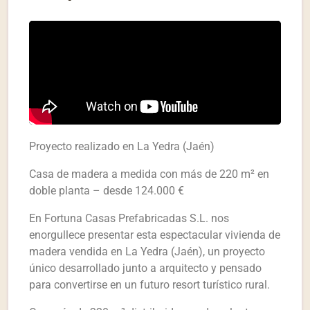
Proyecto realizado en La Yedra (Jaén)
Casa de madera a medida con más de 220 m² en
doble planta – desde 124.000 €
En Fortuna Casas Prefabricadas S.L. nos
enorgullece presentar esta espectacular vivienda de
madera vendida en La Yedra (Jaén), un proyecto
único desarrollado junto a arquitecto y pensado
para convertirse en un futuro resort turístico rural.