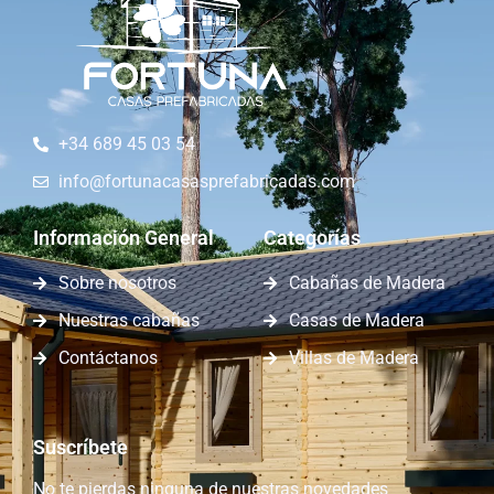
+34 689 45 03 54
info@fortunacasasprefabricadas.com
Información General
Categorías
Sobre nosotros
Cabañas de Madera
Nuestras cabañas
Casas de Madera
Contáctanos
Villas de Madera
Suscríbete
No te pierdas ninguna de nuestras novedades