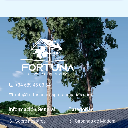
+34 689 45 03 54
info@fortunacasasprefabricadas.com
Información General
Categorías
Sobre nosotros
Cabañas de Madera