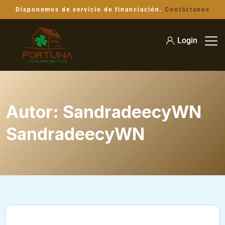
Disponemos de servicio de financiación.
Contáctanos
Login
Autor:
SandradeecyWN
SandradeecyWN