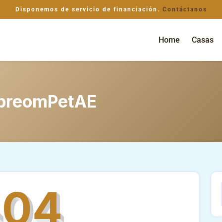
Disponemos de servicio de financiación.
Contáctanos
Home
Casas
preomPetAE
404