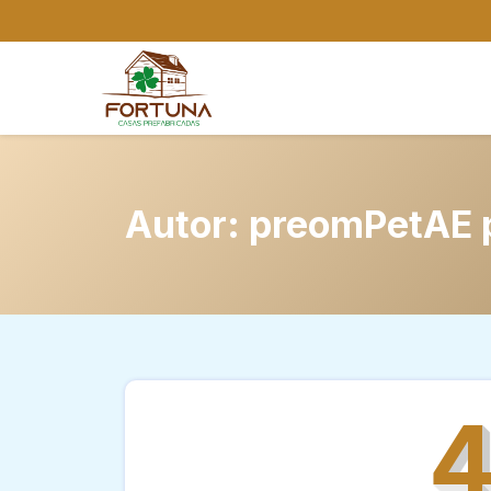
Autor:
preomPetAE 