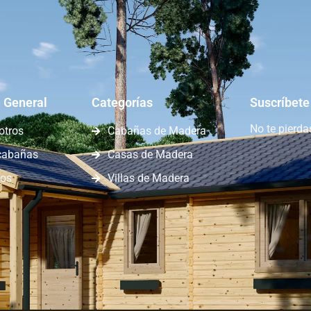
 General
Categorías
Suscríbete
No te pierd
otros
Cabañas de Madera
cabañas
Casas de Madera
nos
Villas de Madera