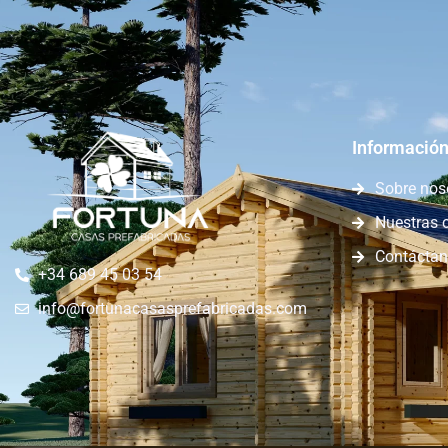
Información
Sobre nos
Nuestras 
Contácta
+34 689 45 03 54
info@fortunacasasprefabricadas.com