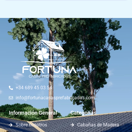
+34 689 45 03 54
info@fortunacasasprefabricadas.com
Información General
Categorías
Sobre nosotros
Cabañas de Madera