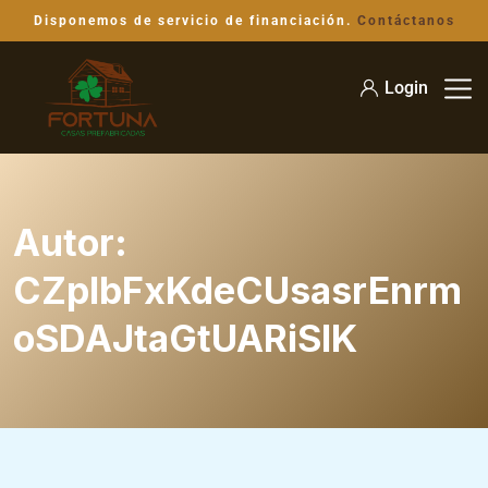
Disponemos de servicio de financiación.
Contáctanos
Login
Autor:
CZplbFxKdeCUsasrEnrm
oSDAJtaGtUARiSIK