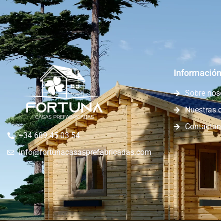
Información
Sobre nos
Nuestras 
Contácta
+34 689 45 03 54
info@fortunacasasprefabricadas.com