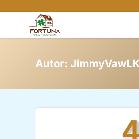
Autor:
JimmyVawLK