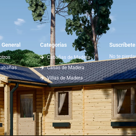
 General
Categorías
Suscríbete
No te pierd
otros
Cabañas de Madera
cabañas
Casas de Madera
nos
Villas de Madera