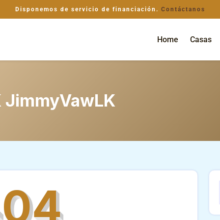
Disponemos de servicio de financiación.
Contáctanos
Home
Casas
 JimmyVawLK
404