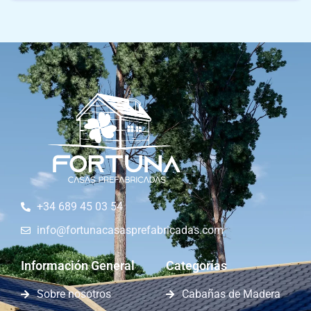
+34 689 45 03 54
info@fortunacasasprefabricadas.com
Información General
Categorías
Sobre nosotros
Cabañas de Madera