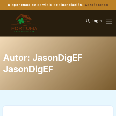
Disponemos de servicio de financiación.
Contáctanos
Login
Autor:
JasonDigEF
JasonDigEF