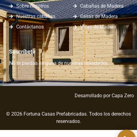
Sobre nosotros
Cabañas de Madera
Nuestras cabañas
Casas de Madera
Contáctanos
Villas de Madera
Suscríbete
No te pierdas ninguna de nuestras novedades
Desarrollado por
Capa Zero
© 2026 Fortuna Casas Prefabricadas. Todos los derechos
reservados.