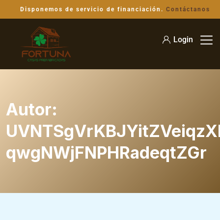
Disponemos de servicio de financiación.
Contáctanos
Login
Autor:
UVNTSgVrKBJYitZVeiqzX
qwgNWjFNPHRadeqtZGr