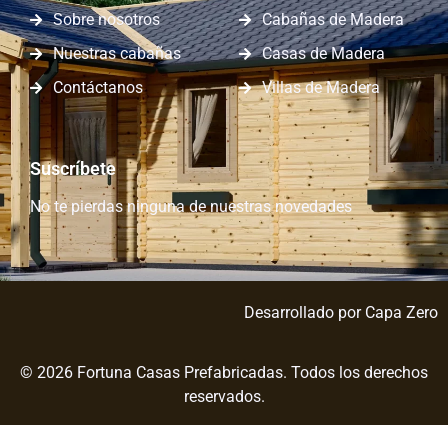
Sobre nosotros
Cabañas de Madera
Nuestras cabañas
Casas de Madera
Contáctanos
Villas de Madera
Suscríbete
No te pierdas ninguna de nuestras novedades
Desarrollado por
Capa Zero
© 2026 Fortuna Casas Prefabricadas. Todos los derechos
reservados.