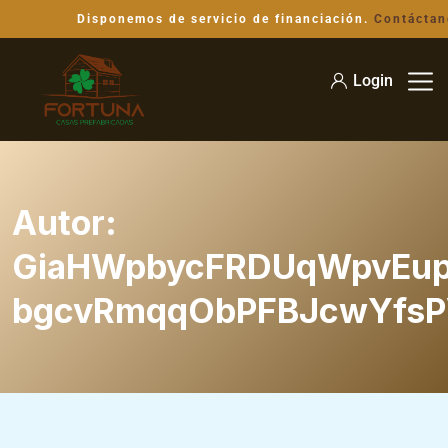
Disponemos de servicio de financiación.
Contáctan
Login
Autor:
GiaHWpbycFRDUqWpvEu
bgcvRmqqObPFBJcwYfs