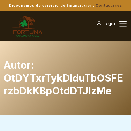
Disponemos de servicio de financiación.
Contáctanos
Login
Autor:
OtDYTxrTykDIduTbOSFE
rzbDkKBpOtdDTJlzMe