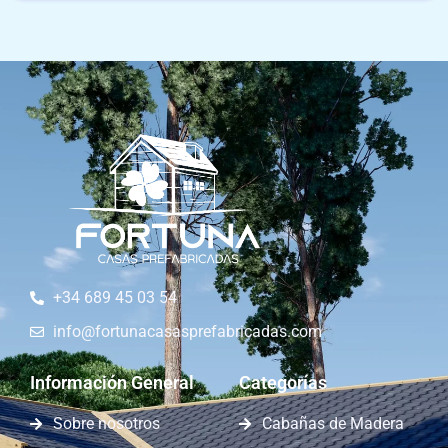
+34 689 45 03 54
info@fortunacasasprefabricadas.com
Información General
Categorías
Sobre nosotros
Cabañas de Madera