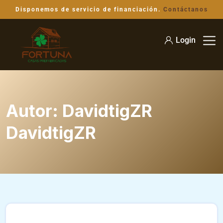
Disponemos de servicio de financiación.
Contáctanos
Login
Autor:
DavidtigZR
DavidtigZR