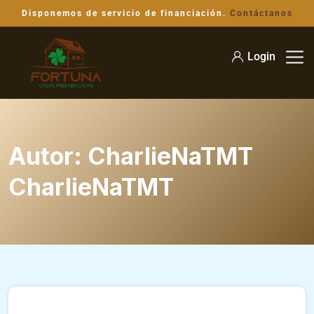
Disponemos de servicio de financiación.
Contáctanos
Login
Autor:
CharlieNaTMT
CharlieNaTMT