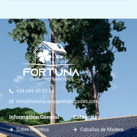
+34 689 45 03 54
info@fortunacasasprefabricadas.com
Información General
Categorías
Sobre nosotros
Cabañas de Madera