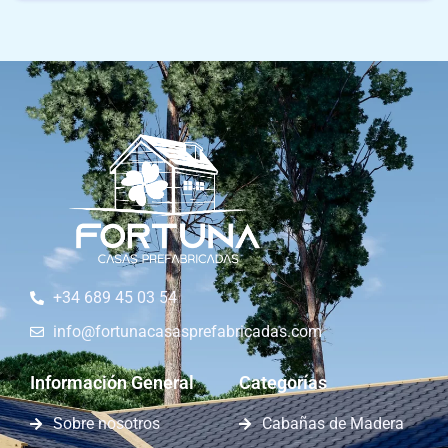
+34 689 45 03 54
info@fortunacasasprefabricadas.com
Información General
Categorías
Sobre nosotros
Cabañas de Madera