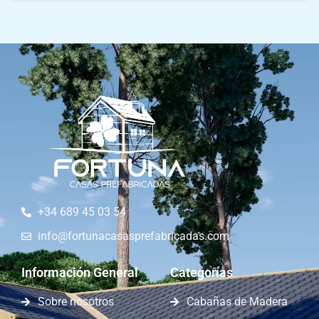
+34 689 45 03 54
info@fortunacasasprefabricadas.com
Información General
Categorías
Sobre nosotros
Cabañas de Madera