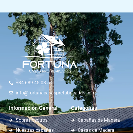
+34 689 45 03 54
info@fortunacasasprefabricadas.com
Información General
Categorías
Sobre nosotros
Cabañas de Madera
Nuestras cabañas
Casas de Madera