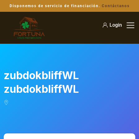
Disponemos de servicio de financiación.
Contáctanos
Login
zubdokbliffWL
zubdokbliffWL