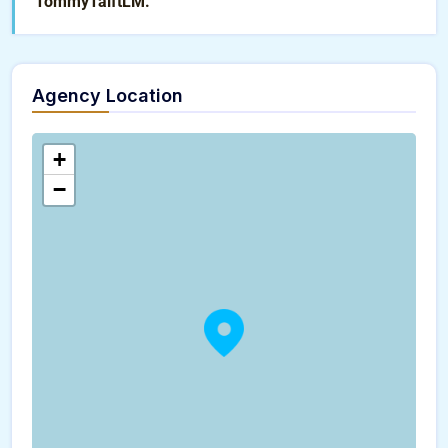
TommyTaiftLM.
Agency Location
+
−