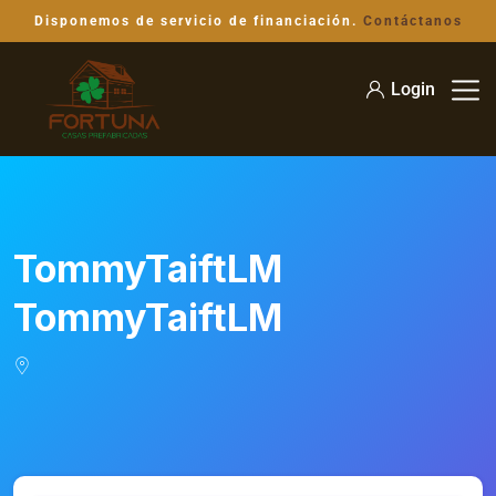
Disponemos de servicio de financiación.
Contáctanos
Login
TommyTaiftLM
TommyTaiftLM