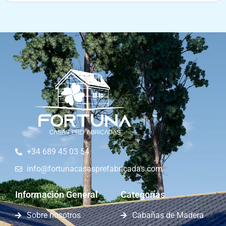
+34 689 45 03 54
info@fortunacasasprefabricadas.com
Información General
Categorías
Sobre nosotros
Cabañas de Madera