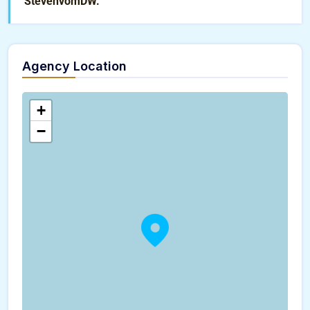
StevenvomDW.
Agency Location
+
−