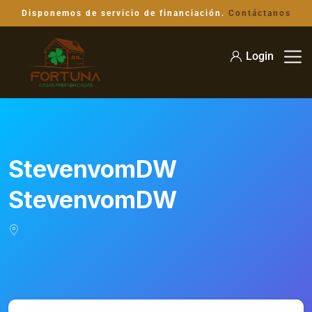
Disponemos de servicio de financiación.
Contáctanos
Login
StevenvomDW
StevenvomDW