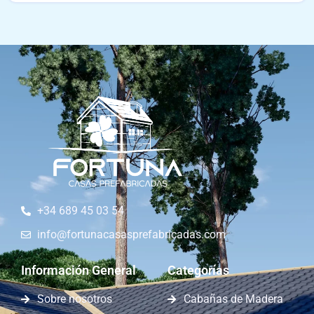
+34 689 45 03 54
info@fortunacasasprefabricadas.com
Información General
Categorías
Sobre nosotros
Cabañas de Madera