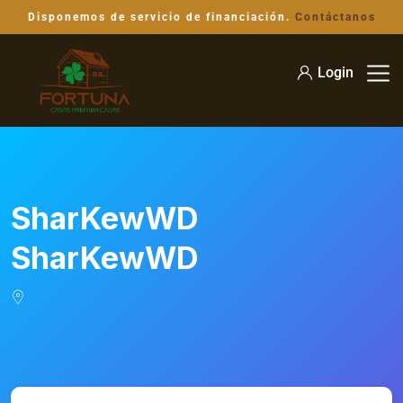
Disponemos de servicio de financiación.
Contáctanos
Login
SharKewWD
SharKewWD