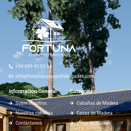
+34 689 45 03 54
info@fortunacasasprefabricadas.com
Información General
Categorías
Sobre nosotros
Cabañas de Madera
Nuestras cabañas
Casas de Madera
Contáctanos
Villas de Madera