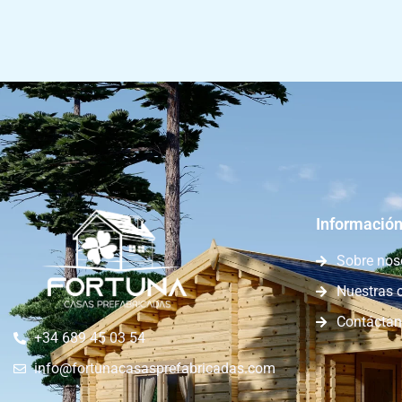
Información
Sobre nos
Nuestras 
Contácta
+34 689 45 03 54
info@fortunacasasprefabricadas.com