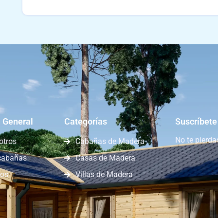
 General
Categorías
Suscríbete
No te pierd
otros
Cabañas de Madera
cabañas
Casas de Madera
nos
Villas de Madera