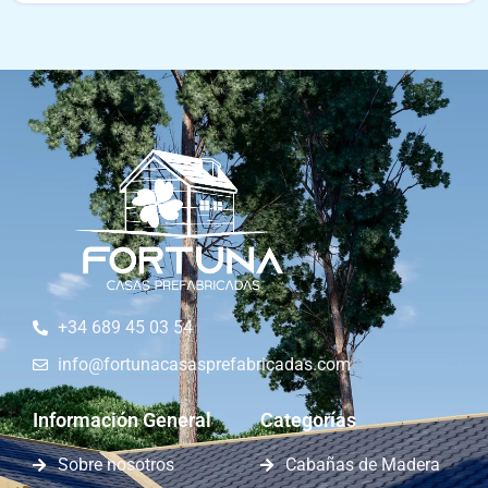
+34 689 45 03 54
info@fortunacasasprefabricadas.com
Información General
Categorías
Sobre nosotros
Cabañas de Madera