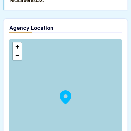
RicharderestJX.
Agency Location
+
−