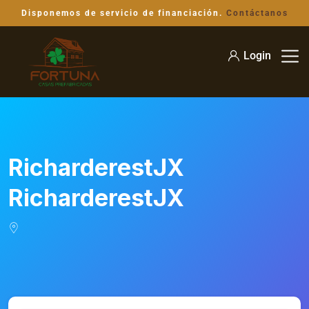
Disponemos de servicio de financiación.
Contáctanos
Login
RicharderestJX
RicharderestJX