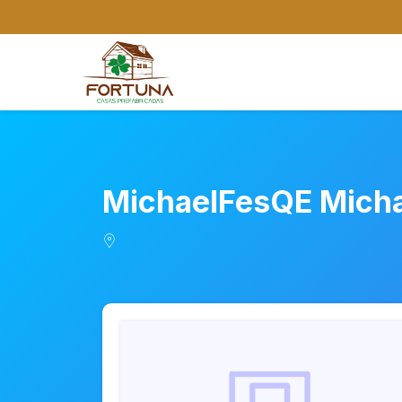
MichaelFesQE Mich