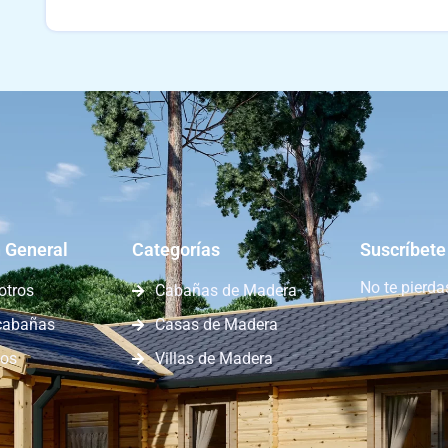
 General
Categorías
Suscríbete
No te pierd
otros
Cabañas de Madera
cabañas
Casas de Madera
nos
Villas de Madera