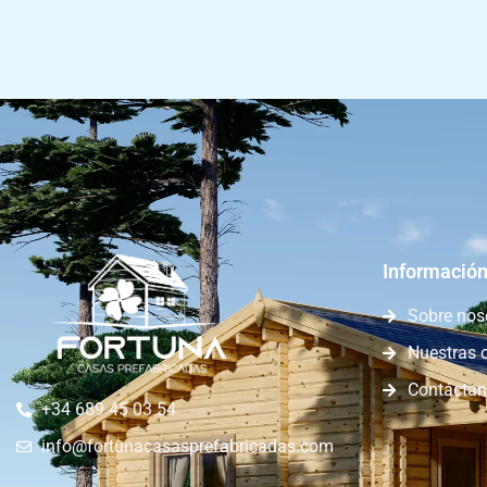
Información
Sobre nos
Nuestras 
Contácta
+34 689 45 03 54
info@fortunacasasprefabricadas.com