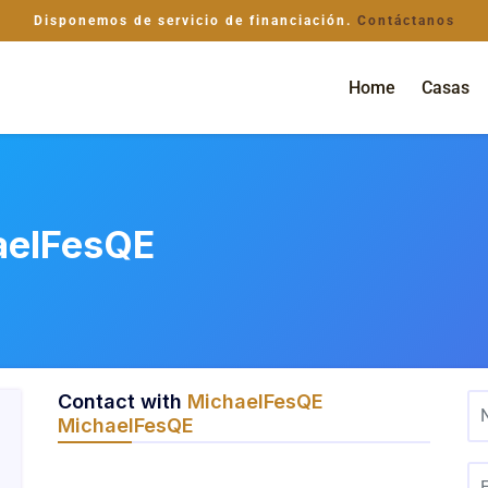
Disponemos de servicio de financiación.
Contáctanos
Home
Casas
aelFesQE
Contact with
MichaelFesQE
MichaelFesQE