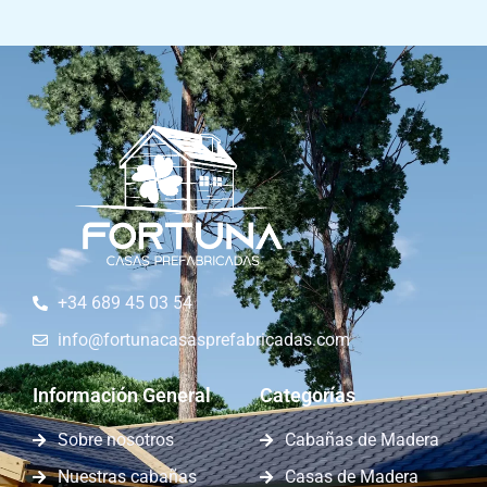
+34 689 45 03 54
info@fortunacasasprefabricadas.com
Información General
Categorías
Sobre nosotros
Cabañas de Madera
Nuestras cabañas
Casas de Madera