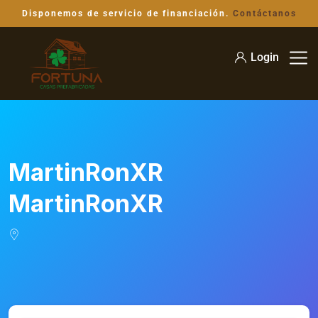
Disponemos de servicio de financiación.
Contáctanos
Login
MartinRonXR
MartinRonXR