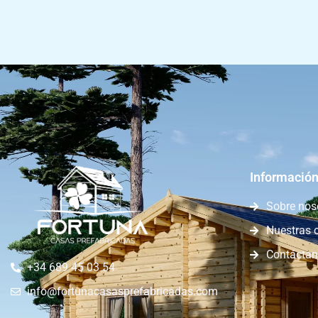
Información
Sobre nos
Nuestras 
Contácta
+34 689 45 03 54
info@fortunacasasprefabricadas.com