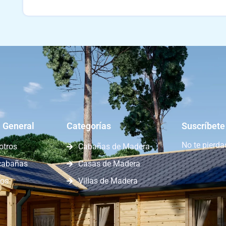
 General
Categorías
Suscríbete
No te pierd
otros
Cabañas de Madera
cabañas
Casas de Madera
nos
Villas de Madera