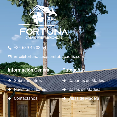
+34 689 45 03 54
info@fortunacasasprefabricadas.com
Información General
Categorías
Sobre nosotros
Cabañas de Madera
Nuestras cabañas
Casas de Madera
Contáctanos
Villas de Madera