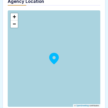
Agency Location
+
−
©
OpenStreetMap
contributors