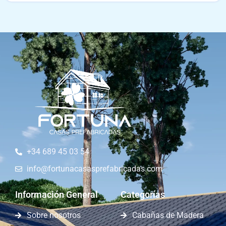
+34 689 45 03 54
info@fortunacasasprefabricadas.com
Información General
Categorías
Sobre nosotros
Cabañas de Madera