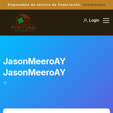
Disponemos de servicio de financiación.
Contáctanos
Login
JasonMeeroAY
JasonMeeroAY