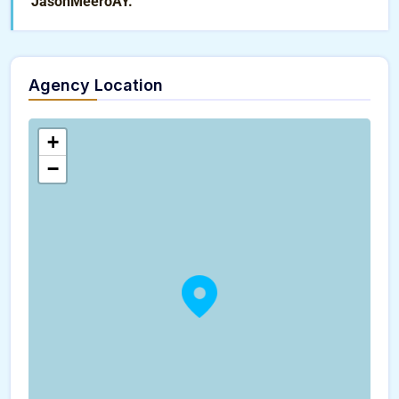
JasonMeeroAY.
Agency Location
+
−