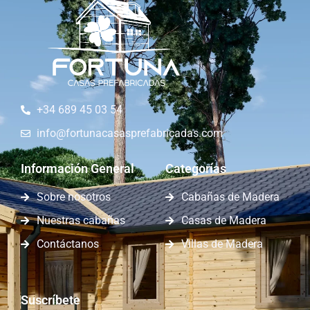
+34 689 45 03 54
info@fortunacasasprefabricadas.com
Información General
Categorías
Sobre nosotros
Cabañas de Madera
Nuestras cabañas
Casas de Madera
Contáctanos
Villas de Madera
Suscríbete