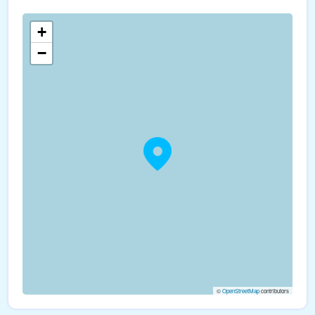
+
−
©
OpenStreetMap
contributors