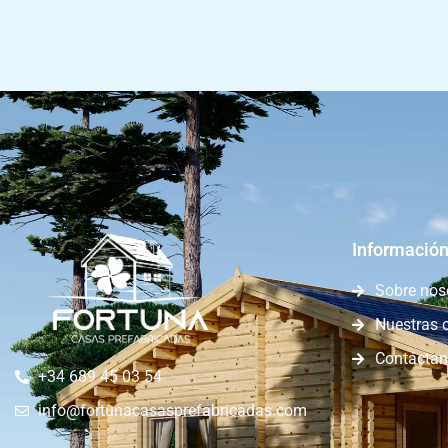
Información
Sobre nos
Nuestras 
Contácta
+34 689 45 03 54
info@fortunacasasprefabricadas.com