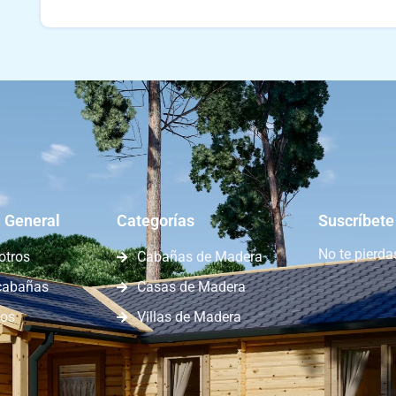
 General
Categorías
Suscríbete
No te pierd
otros
Cabañas de Madera
cabañas
Casas de Madera
nos
Villas de Madera