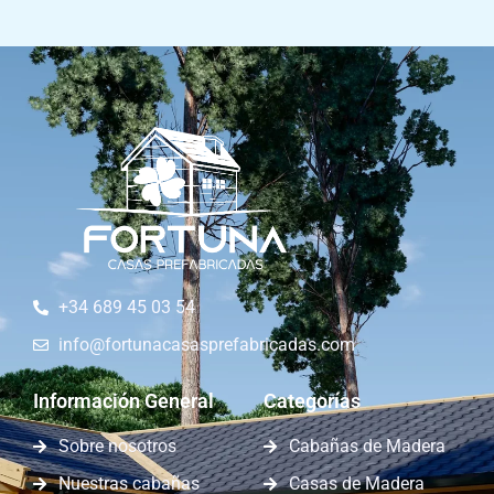
+34 689 45 03 54
info@fortunacasasprefabricadas.com
Información General
Categorías
Sobre nosotros
Cabañas de Madera
Nuestras cabañas
Casas de Madera