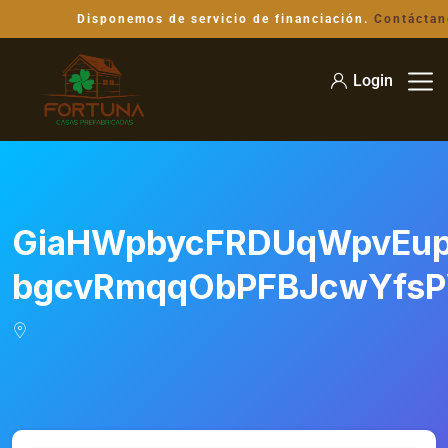
Disponemos de servicio de financiación.
Contáctan
Login
GiaHWpbycFRDUqWpvEu
bgcvRmqqObPFBJcwYfs