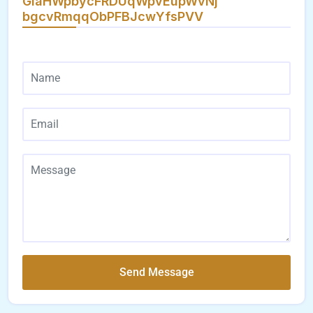
GiaHWpbycFRDUqWpvEupWvNj
bgcvRmqqObPFBJcwYfsPVV
Send Message