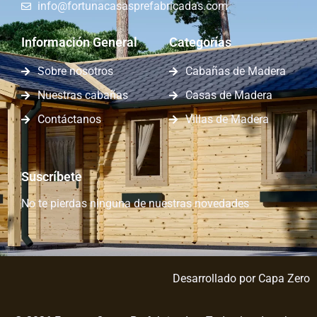
info@fortunacasasprefabricadas.com
Información General
Categorías
Sobre nosotros
Cabañas de Madera
Nuestras cabañas
Casas de Madera
Contáctanos
Villas de Madera
Suscríbete
No te pierdas ninguna de nuestras novedades
Desarrollado por
Capa Zero