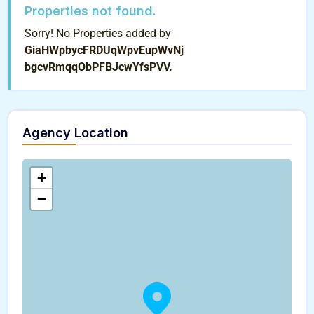
Properties not found.
Sorry! No Properties added by
GiaHWpbycFRDUqWpvEupWvNj
bgcvRmqqObPFBJcwYfsPVV.
Agency Location
+
−