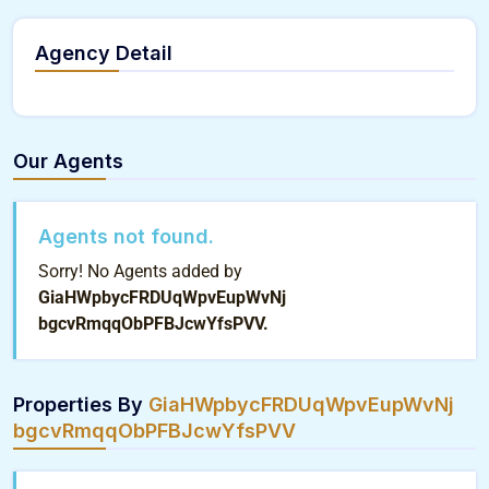
Agency Detail
Our Agents
Agents not found.
Sorry! No Agents added by
GiaHWpbycFRDUqWpvEupWvNj
bgcvRmqqObPFBJcwYfsPVV.
Properties By
GiaHWpbycFRDUqWpvEupWvNj
bgcvRmqqObPFBJcwYfsPVV