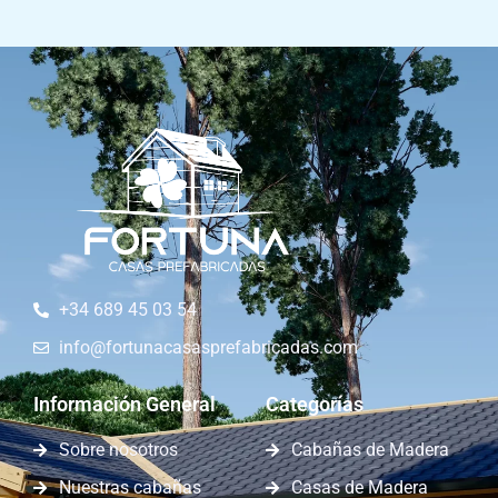
+34 689 45 03 54
info@fortunacasasprefabricadas.com
Información General
Categorías
Sobre nosotros
Cabañas de Madera
Nuestras cabañas
Casas de Madera