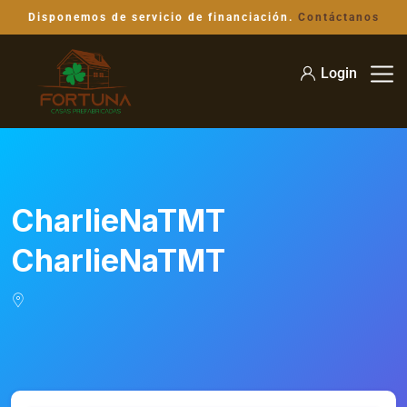
Disponemos de servicio de financiación.
Contáctanos
Login
CharlieNaTMT
CharlieNaTMT