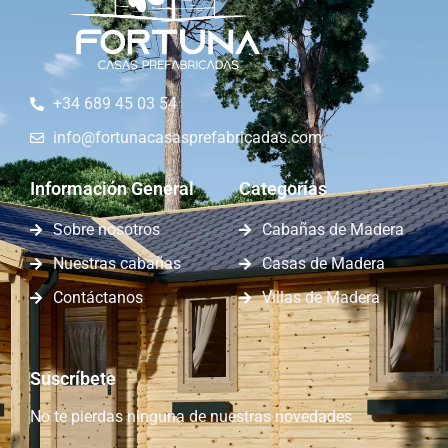
+34 689 45 03 54
info@fortunacasasprefabricadas.com
Información General
Categorías
Sobre nosotros
Cabañas de Madera
Nuestras cabañas
Casas de Madera
Contáctanos
Villas de Madera
Suscríbete
No te pierdas ninguna de nuestras novedades