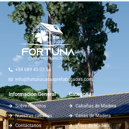
+34 689 45 03 54
info@fortunacasasprefabricadas.com
Información General
Categorías
Sobre nosotros
Cabañas de Madera
Nuestras cabañas
Casas de Madera
Contáctanos
Villas de Madera