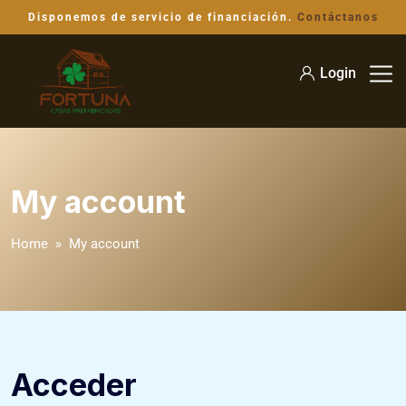
Disponemos de servicio de financiación.
Contáctanos
Login
My account
Home
» My account
Acceder