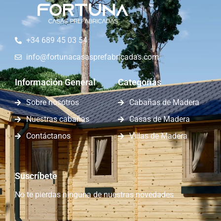
+34 689 45 03 54
info@fortunacasasprefabricadas.com
Información General
Categorías
Sobre nosotros
Cabañas de Madera
Nuestras cabañas
Casas de Madera
Contáctanos
Villas de Madera
Suscríbete
No te pierdas ninguna de nuestras novedades